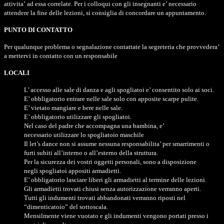
attivita’ ad essa correlate. Per i colloqui con gli insegnanti e’ necessario
attendere la fine delle lezioni, si consiglia di concordare un appuntamento.
PUNTO DI CONTATTO
Per qualunque problema o segnalazione contattate la segreteria che provvedera’
a mettervi in contatto con un responsabile
LOCALI
L’ accesso alle sale di danza e agli spogliatoi e’ consentito solo ai soci.
E’ obbligatorio entrare nelle sale solo con apposite scarpe pulite.
E’ vietato mangiare e bere nelle sale.
E’ obbligatorio utilizzare gli spogliatoi.
Nel caso del padre che accompagna una bambina, e’
necessario utilizzare lo spogliatoio maschile
Il let’s dance non si assume nessuna responsabilita’ per smarrimenti o
furti subiti all’interno o all’esterno della struttura.
Per la sicurezza dei vostri oggetti personali, sono a disposizione
negli spogliatoi appositi armadietti.
E’ obbligatorio lasciare liberi gli armadietti al termine delle lezioni.
Gli armadietti trovati chiusi senza autorizzazione verranno aperti.
Tutti gli indumenti trovati abbandonati verranno riposti nel
“dimenticatoio” del sottoscala.
Mensilmente viene vuotato e gli indumenti vengono portati presso i