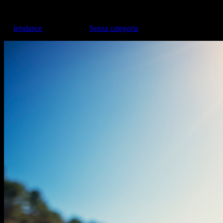
Il primo articolo
da
letsdance
|
Ott 5, 2020
|
Senza categoria