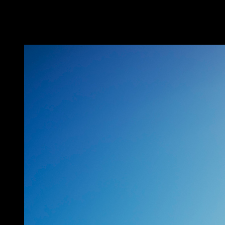
Se vuoi guadagnare con i tuoi contenuti attiva il
Pilota automatico
(
Guadagna
). Altervista è l’unica piattaforma di blog e siti web che ti
offre strumenti professionali gratis.