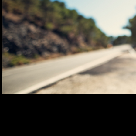
Ciao,
questo è il tuo sito.
Scrivi, carica le immagini, racconta quello che è importante per te.
Ricorda di attivare la
Privacy e Cookie Policy
(menu
Impostazioni
), è gratis.